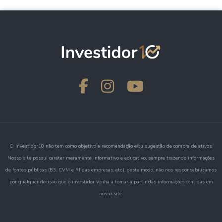
O Investidor10 não tem como objetivo a recomendação e/ou sugestão de compra de ativos.
Nosso site possui caráter meramente informativo e educativo, sempre trazendo informações
de fontes públicas (B3, CVM e RI das empresas, etc.), deste modo, não nos responsabilizamos
por qualquer decisão que o investidor venha a tomar a partir das informações contidas em
nosso site.