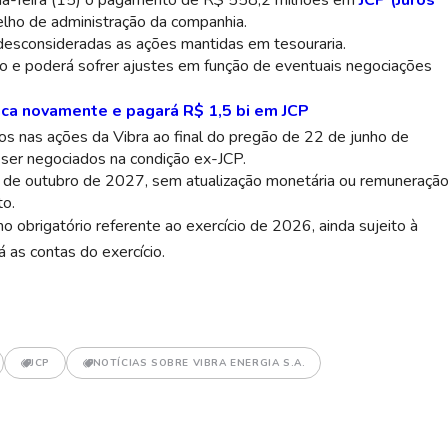
a-feira (15) o pagamento de R$ 558,2 milhões em
JCP (Juros
elho de administração da companhia.
desconsideradas as ações mantidas em tesouraria.
o e poderá sofrer ajustes em função de eventuais negociações
taca novamente e pagará R$ 1,5 bi em JCP
dos nas ações da Vibra ao final do pregão de 22 de junho de
 ser negociados na condição ex-JCP.
 de outubro de 2027, sem atualização monetária ou remuneraçã
to.
 obrigatório referente ao exercício de 2026, ainda sujeito à
á as contas do exercício.
JCP
NOTÍCIAS SOBRE VIBRA ENERGIA S.A.