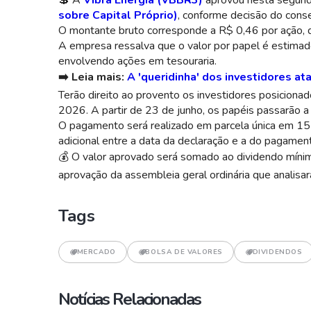
💲
A
Vibra Energia (VBBR3)
aprovou nesta segund
sobre Capital Próprio)
, conforme decisão do cons
O montante bruto corresponde a R$ 0,46 por ação, 
A empresa ressalva que o valor por papel é estimad
envolvendo ações em tesouraria.
➡️ Leia mais:
A 'queridinha' dos investidores a
Terão direito ao provento os investidores posiciona
2026. A partir de 23 de junho, os papéis passarão a
O pagamento será realizado em parcela única em 15
adicional entre a data da declaração e a do pagamen
💰
O valor aprovado será somado ao dividendo mínimo
aprovação da assembleia geral ordinária que analisar
Tags
MERCADO
BOLSA DE VALORES
DIVIDENDOS
Notícias Relacionadas