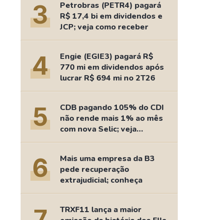
3
Petrobras (PETR4) pagará
R$ 17,4 bi em dividendos e
JCP; veja como receber
4
Engie (EGIE3) pagará R$
770 mi em dividendos após
lucrar R$ 694 mi no 2T26
5
CDB pagando 105% do CDI
não rende mais 1% ao mês
com nova Selic; veja
retorno
6
Mais uma empresa da B3
pede recuperação
extrajudicial; conheça
7
TRXF11 lança a maior