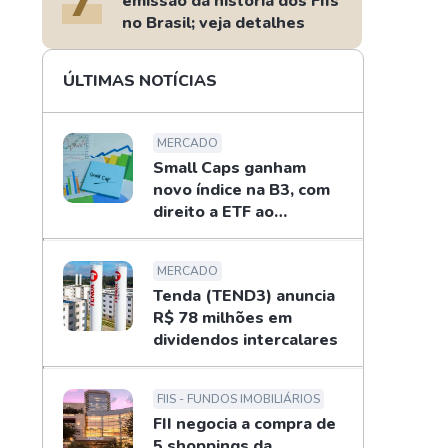
emissão da história dos FIIs
no Brasil; veja detalhes
ÚLTIMAS NOTÍCIAS
MERCADO
Small Caps ganham
o
novo índice na B3, com
direito a ETF ao
investidor
MERCADO
Tenda (TEND3) anuncia
R$ 78 milhões em
dividendos intercalares
FIIS - FUNDOS IMOBILIÁRIOS
FII negocia a compra de
5 shoppings da