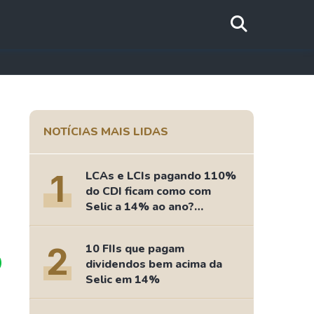
NOTÍCIAS MAIS LIDAS
1
LCAs e LCIs pagando 110%
do CDI ficam como com
Selic a 14% ao ano?
Fizemos as contas
2
10 FIIs que pagam
dividendos bem acima da
Selic em 14%