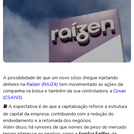
Raízen está em busca de novos sócios (Imagem: Shutterstock)
A possibilidade de que um novo sócio chegue injetando
dinheiro na
Raízen
(RAIZ4)
tem movimentado as ações da
companhia na bolsa e também da sua controladora, a
Cosan
(CSAN3)
.
⛽
A expectativa é de que a capitalização reforce a estrutura
de capital da empresa, contribuindo com a redução do
endividamento e a retomada dos negócios.
Além disso, há rumores de que nomes de peso do mercado
teriam interesse no negócio, como a
família
Feffer
, da