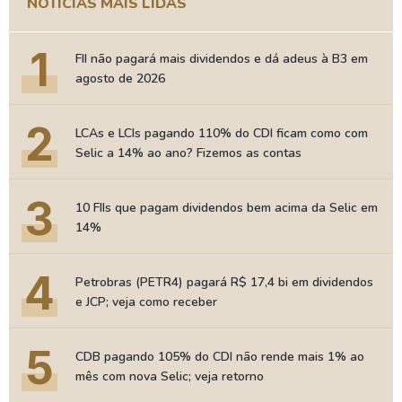
NOTÍCIAS MAIS LIDAS
1
FII não pagará mais dividendos e dá adeus à B3 em
agosto de 2026
2
LCAs e LCIs pagando 110% do CDI ficam como com
Selic a 14% ao ano? Fizemos as contas
3
10 FIIs que pagam dividendos bem acima da Selic em
14%
4
Petrobras (PETR4) pagará R$ 17,4 bi em dividendos
e JCP; veja como receber
5
CDB pagando 105% do CDI não rende mais 1% ao
mês com nova Selic; veja retorno