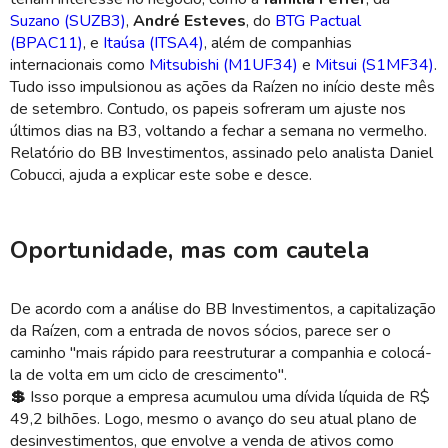
Suzano (SUZB3)
,
André Esteves
, do
BTG Pactual
(BPAC11)
, e
Itaúsa (ITSA4)
, além de companhias
internacionais como
Mitsubishi (M1UF34)
e
Mitsui (S1MF34)
.
Tudo isso impulsionou as ações da Raízen no início deste mês
de setembro. Contudo, os papeis sofreram um ajuste nos
últimos dias na B3, voltando a fechar a semana no vermelho.
Relatório do BB Investimentos, assinado pelo analista Daniel
Cobucci
, ajuda a explicar este sobe e desce.
Oportunidade, mas com cautela
De acordo com a análise do BB Investimentos, a capitalização
da Raízen, com a entrada de novos sócios, parece ser o
caminho "mais rápido para reestruturar a companhia e colocá-
la de volta em um ciclo de crescimento".
💲
Isso porque a
empresa
acumulou uma dívida líquida de R$
49,2 bilhões. Logo, mesmo o avanço do seu atual plano de
desinvestimentos, que envolve a venda de ativos como