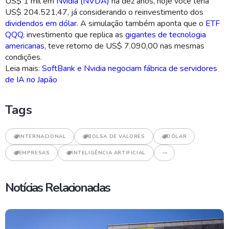
US$ 1 mil em
Nvidia (NVDA)
há dez anos, hoje você teria
US$ 204.521,47, já considerando o reinvestimento dos
dividendos em dólar
. A simulação também aponta que o
ETF
QQQ
, investimento que replica as
gigantes de tecnologia
americanas
, teve retorno de US$ 7.090,00 nas mesmas
condições.
Leia mais:
SoftBank e Nvidia negociam fábrica de servidores
de IA no Japão
Tags
INTERNACIONAL
BOLSA DE VALORES
DÓLAR
EMPRESAS
INTELIGÊNCIA ARTIFICIAL
Notícias Relacionadas