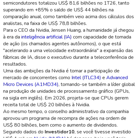
semicondutores totalizou US$ 81,6 bilhões no 1T26, tanto
superando em +85% o saldo de US$ 44 bilhões na
comparação anual, como também veio acima dos cálculos dos
analistas, na faixa de US$ 78,8 bilhões.
Para o CEO da Nvidia, Jensen Huang, a humanidade já chegou
à era da
inteligência artificial (IA)
com capacidade de tomada
de ação (os chamados agentes autônomos), o que está
"acelerando a uma velocidade extraordinária" a expansão das
fábricas de IA, disse o executivo durante a teleconferência de
resultados.
Uma das ambições da Nvidia é tomar a participação de
mercado de concorrentes como
Intel (ITLC34)
e
Advanced
Micro Devices (A1MD34)
, tornando-se também a líder global
na produção de unidades de processamento gráfico (GPUs,
na sigla em inglês). Em 2026, projeta-se que CPUs gerem
receita total de US$ 20 bilhões à Nvidia.
Ao mesmo tempo, o conselho administrativo da companhia
aprovou um programa de recompra de ações na ordem de
US$ 80 bilhões, bem como o aumento de dividendos.
Segundo dados do
Investidor10
, se você tivesse investido