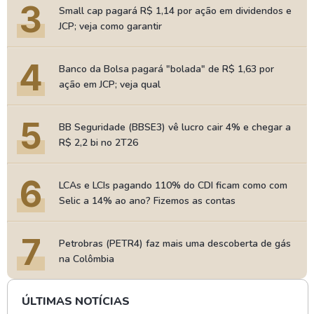
3
Small cap pagará R$ 1,14 por ação em dividendos e
JCP; veja como garantir
4
Banco da Bolsa pagará "bolada" de R$ 1,63 por
ação em JCP; veja qual
5
BB Seguridade (BBSE3) vê lucro cair 4% e chegar a
R$ 2,2 bi no 2T26
6
LCAs e LCIs pagando 110% do CDI ficam como com
Selic a 14% ao ano? Fizemos as contas
7
Petrobras (PETR4) faz mais uma descoberta de gás
na Colômbia
ÚLTIMAS NOTÍCIAS