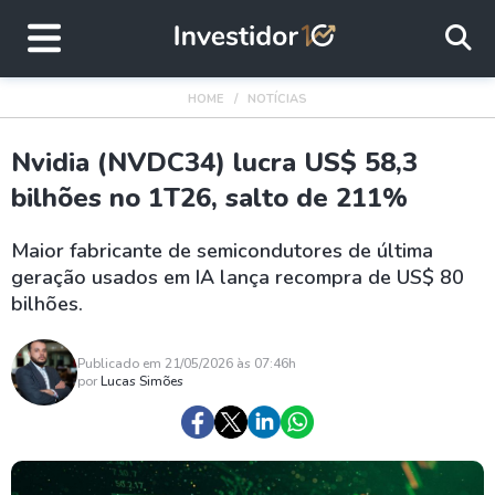
HOME
NOTÍCIAS
Nvidia (NVDC34) lucra US$ 58,3
bilhões no 1T26, salto de 211%
Maior fabricante de semicondutores de última
geração usados em IA lança recompra de US$ 80
bilhões.
Publicado em 21/05/2026 às 07:46h
por
Lucas Simões