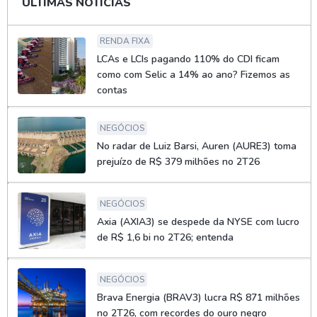
ÚLTIMAS NOTÍCIAS
RENDA FIXA
LCAs e LCIs pagando 110% do CDI ficam
como com Selic a 14% ao ano? Fizemos as
contas
NEGÓCIOS
No radar de Luiz Barsi, Auren (AURE3) toma
prejuízo de R$ 379 milhões no 2T26
NEGÓCIOS
Axia (AXIA3) se despede da NYSE com lucro
de R$ 1,6 bi no 2T26; entenda
NEGÓCIOS
Brava Energia (BRAV3) lucra R$ 871 milhões
no 2T26, com recordes do ouro negro