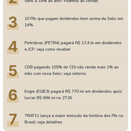
Selic a 14% ao ano? Fizemos as contas
3
10 FIIs que pagam dividendos bem acima da Selic em
14%
4
Petrobras (PETR4) pagará R$ 17,4 bi em dividendos
e JCP; veja como receber
5
CDB pagando 105% do CDI não rende mais 1% ao
mês com nova Selic; veja retorno
6
Engie (EGIE3) pagará R$ 770 mi em dividendos após
lucrar R$ 694 mi no 2T26
7
TRXF11 lança a maior emissão da história dos FIIs no
Brasil; veja detalhes