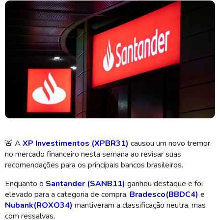
No entanto, a XP mantém uma postura mais cautelosa em relação ao
Bradesco e ao Nubank (Imagem: Shutterstock)
🚨
A
XP Investimentos (XPBR31)
causou um novo tremor
no mercado financeiro nesta semana ao revisar suas
recomendações para os principais bancos brasileiros.
Enquanto o
Santander (SANB11)
ganhou destaque e foi
elevado para a categoria de compra,
Bradesco
(BBDC4)
e
Nubank
(ROXO34)
mantiveram a classificação neutra, mas
com ressalvas.