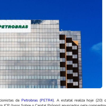
 em JCP (Imagem: Shutterstock)
acionistas da
Petrobras (PETR4)
. A estatal realiza hoje (20) 
m JCP (Juros Sobre o Capital Próprio) anunciados pela companhia