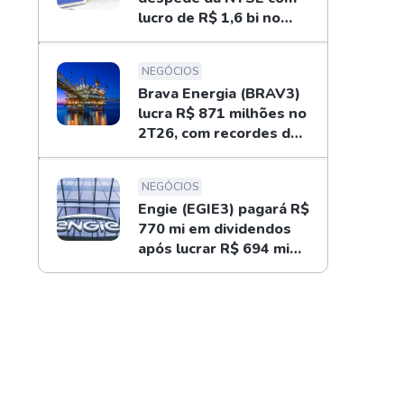
lucro de R$ 1,6 bi no
2T26; entenda
NEGÓCIOS
Brava Energia (BRAV3)
lucra R$ 871 milhões no
2T26, com recordes do
ouro negro
NEGÓCIOS
Engie (EGIE3) pagará R$
770 mi em dividendos
após lucrar R$ 694 mi
no 2T26