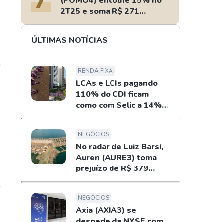
(POMO4) encolhe 15% no
s
2T25 e soma R$ 271
e
milhões
ÚLTIMAS NOTÍCIAS
%
a
RENDA FIXA
s
LCAs e LCIs pagando
110% do CDI ficam
s
como com Selic a 14%
o
ao ano? Fizemos as
contas
NEGÓCIOS
No radar de Luiz Barsi,
Auren (AURE3) toma
prejuízo de R$ 379
milhões no 2T26
a
NEGÓCIOS
Axia (AXIA3) se
despede da NYSE com