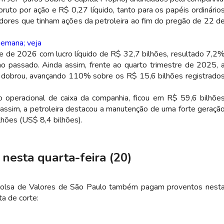
to por ação e R$ 0,27 líquido, tanto para os papéis ordinário
idores que tinham ações da petroleira ao fim do pregão de 22 d
semana; veja
re de 2026 com lucro líquido de R$ 32,7 bilhões, resultado 7,2
passado. Ainda assim, frente ao quarto trimestre de 2025, 
ue dobrou, avançando 110% sobre os R$ 15,6 bilhões registrado
o operacional de caixa da companhia, ficou em R$ 59,6 bilhõe
assim, a petroleira destacou a manutenção de uma forte geraçã
lhões (US$ 8,4 bilhões).
nesta quarta-feira (20)
 Bolsa de Valores de São Paulo também pagam proventos nest
ata de corte: