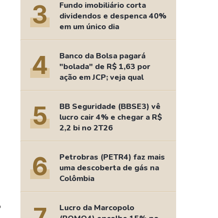
3
Fundo imobiliário corta
dividendos e despenca 40%
em um único dia
4
Banco da Bolsa pagará
"bolada" de R$ 1,63 por
ação em JCP; veja qual
5
BB Seguridade (BBSE3) vê
lucro cair 4% e chegar a R$
2,2 bi no 2T26
6
Petrobras (PETR4) faz mais
uma descoberta de gás na
Colômbia
o
7
Lucro da Marcopolo
.