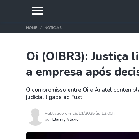
HOME
NOTÍCIAS
Oi (OIBR3): Justiça 
a empresa após deci
O compromisso entre Oi e Anatel contempla
judicial ligada ao Fust.
Publicado em 29/11/2025 às 12:00h
por
Elanny Vlaxio