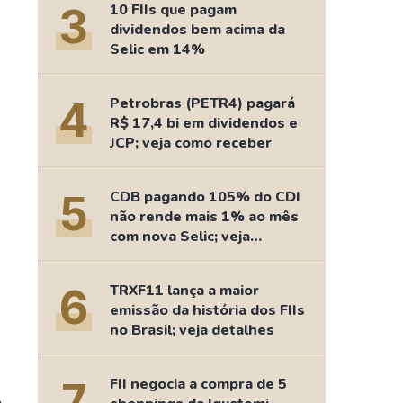
3
10 FIIs que pagam
dividendos bem acima da
Selic em 14%
4
Petrobras (PETR4) pagará
R$ 17,4 bi em dividendos e
JCP; veja como receber
5
CDB pagando 105% do CDI
não rende mais 1% ao mês
com nova Selic; veja
retorno
6
TRXF11 lança a maior
emissão da história dos FIIs
no Brasil; veja detalhes
7
FII negocia a compra de 5