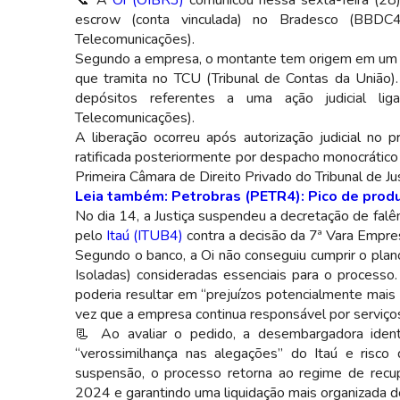
📞 A
Oi (OIBR3)
comunicou nessa sexta-feira (28
escrow (conta vinculada) no Bradesco (BBDC4
Telecomunicações).
Segundo a empresa, o montante tem origem em um 
que tramita no TCU (Tribunal de Contas da União)
depósitos referentes a uma ação judicial li
Telecomunicações).
A liberação ocorreu após autorização judicial no 
ratificada posteriormente por despacho monocráti
Primeira Câmara de Direito Privado do Tribunal de Jus
Leia também: Petrobras (PETR4): Pico de produ
No dia 14, a Justiça suspendeu a decretação de fal
pelo
Itaú (ITUB4)
contra a decisão da 7ª Vara Empres
Segundo o banco, a Oi não conseguiu cumprir o pla
Isoladas) consideradas essenciais para o processo
poderia resultar em “prejuízos potencialmente mais
vez que a empresa continua responsável por serviços
📃 Ao avaliar o pedido, a desembargadora identi
“verossimilhança nas alegações” do Itaú e risc
suspensão, o processo retorna ao regime de recup
2024 e garantindo uma liquidação mais organizada do