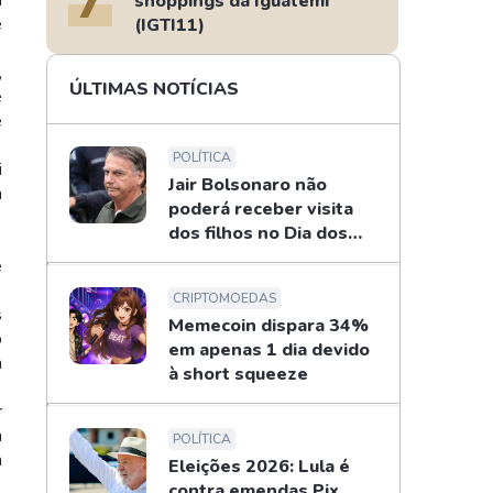
a
shoppings da Iguatemi
e
(IGTI11)
,
ÚLTIMAS NOTÍCIAS
e
e
POLÍTICA
i
Jair Bolsonaro não
a
poderá receber visita
dos filhos no Dia dos
Pais
e
CRIPTOMOEDAS
s
Memecoin dispara 34%
o
em apenas 1 dia devido
a
à short squeeze
r
a
POLÍTICA
m
Eleições 2026: Lula é
contra emendas Pix,