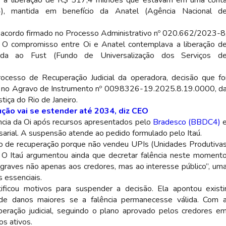
) a liberação de R$ 517,4 milhões que estavam em uma cont
), mantida em benefício da Anatel (Agência Nacional d
acordo firmado no Processo Administrativo nº 020.662/2023-8
. O compromisso entre Oi e Anatel contemplava a liberação d
gada ao Fust (Fundo de Universalização dos Serviços d
processo de Recuperação Judicial da operadora, decisão que fo
co no Agravo de Instrumento nº 0098326-19.2025.8.19.0000, d
tiça do Rio de Janeiro.
ção vai se estender até 2034, diz CEO
ência da Oi após recursos apresentados pelo
Bradesco (BBDC4)
arial. A suspensão atende ao pedido formulado pelo Itaú.
no de recuperação porque não vendeu UPIs (Unidades Produtiva
. O Itaú argumentou ainda que decretar falência neste moment
 graves não apenas aos credores, mas ao interesse público”, um
 essenciais.
ficou motivos para suspender a decisão. Ela apontou existi
o de danos maiores se a falência permanecesse válida. Com 
eração judicial, seguindo o plano aprovado pelos credores e
s ativos.