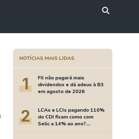
a
NOTÍCIAS MAIS LIDAS
1
FII não pagará mais
dividendos e dá adeus à B3
em agosto de 2026
2
LCAs e LCIs pagando 110%
do CDI ficam como com
Selic a 14% ao ano?
Fizemos as contas