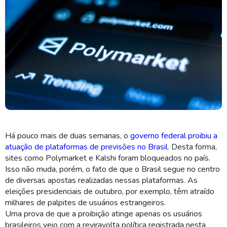
Há pouco mais de duas semanas, o
governo federal proibiu a
Mercado de previsões movimenta bilhões de dólares anualmente em
atuação de plataformas de previsões no Brasil
. Desta forma,
vários países (Imagem: Shutterstuck)
sites como Polymarket e Kalshi foram bloqueados no país.
Isso não muda, porém, o fato de que o Brasil segue no centro
de diversas apostas realizadas nessas plataformas. As
eleições presidenciais de outubro, por exemplo, têm atraído
milhares de palpites de usuários estrangeiros.
Uma prova de que a proibição atinge apenas os usuários
brasileiros veio com a reviravolta política registrada nesta