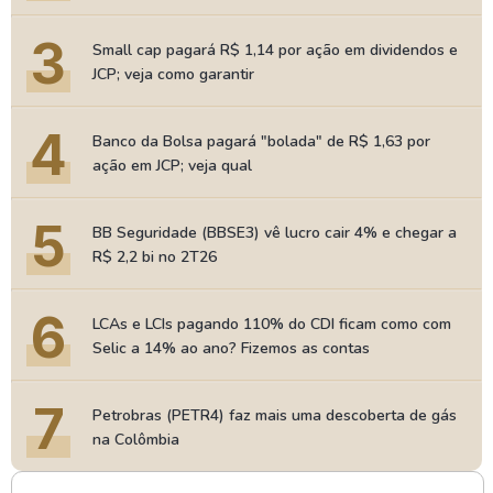
3
Small cap pagará R$ 1,14 por ação em dividendos e
JCP; veja como garantir
4
Banco da Bolsa pagará "bolada" de R$ 1,63 por
ação em JCP; veja qual
5
BB Seguridade (BBSE3) vê lucro cair 4% e chegar a
R$ 2,2 bi no 2T26
6
LCAs e LCIs pagando 110% do CDI ficam como com
Selic a 14% ao ano? Fizemos as contas
7
Petrobras (PETR4) faz mais uma descoberta de gás
na Colômbia