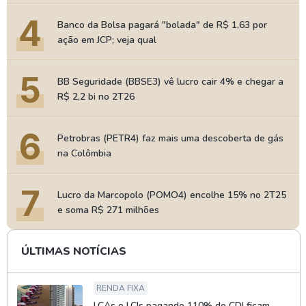
4
Banco da Bolsa pagará "bolada" de R$ 1,63 por
ação em JCP; veja qual
5
BB Seguridade (BBSE3) vê lucro cair 4% e chegar a
R$ 2,2 bi no 2T26
6
Petrobras (PETR4) faz mais uma descoberta de gás
na Colômbia
7
Lucro da Marcopolo (POMO4) encolhe 15% no 2T25
e soma R$ 271 milhões
ÚLTIMAS NOTÍCIAS
RENDA FIXA
LCAs e LCIs pagando 110% do CDI ficam