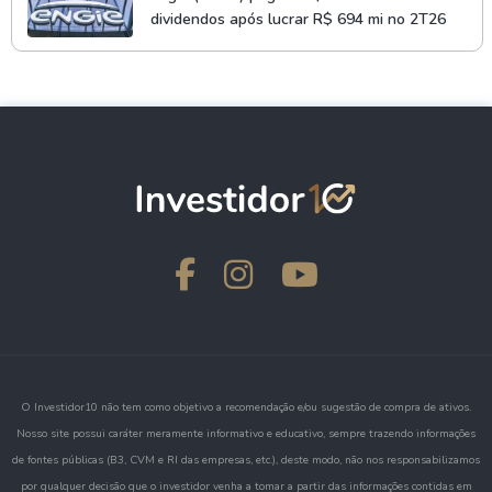
dividendos após lucrar R$ 694 mi no 2T26
O Investidor10 não tem como objetivo a recomendação e/ou sugestão de compra de ativos.
Nosso site possui caráter meramente informativo e educativo, sempre trazendo informações
de fontes públicas (B3, CVM e RI das empresas, etc.), deste modo, não nos responsabilizamos
por qualquer decisão que o investidor venha a tomar a partir das informações contidas em