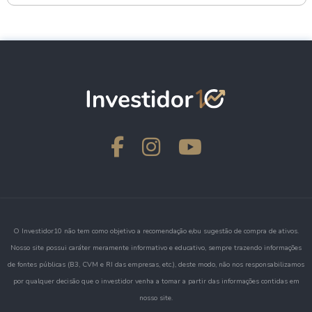
O Investidor10 não tem como objetivo a recomendação e/ou sugestão de compra de ativos.
Nosso site possui caráter meramente informativo e educativo, sempre trazendo informações
de fontes públicas (B3, CVM e RI das empresas, etc.), deste modo, não nos responsabilizamos
por qualquer decisão que o investidor venha a tomar a partir das informações contidas em
nosso site.