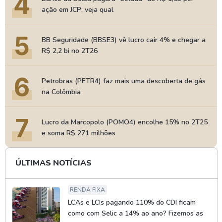
4
ação em JCP; veja qual
5
BB Seguridade (BBSE3) vê lucro cair 4% e chegar a
R$ 2,2 bi no 2T26
6
Petrobras (PETR4) faz mais uma descoberta de gás
na Colômbia
7
Lucro da Marcopolo (POMO4) encolhe 15% no 2T25
e soma R$ 271 milhões
ÚLTIMAS NOTÍCIAS
RENDA FIXA
LCAs e LCIs pagando 110% do CDI ficam
como com Selic a 14% ao ano? Fizemos as