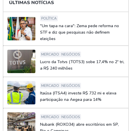
ÚLTIMAS NOTÍCIAS
POLÍTICA
"Um tapa na cara": Zema pede reforma no
STF e diz que pesquisas não definem
eleições
MERCADO
NEGÓCIOS
Lucro da Totvs (TOTS3) sobe 17,4% no 2º tri,
a R$ 240 milhões
MERCADO
NEGÓCIOS
Itaúsa (ITSA4) investe R$ 732 mi e eleva
participação na Aegea para 14%
MERCADO
NEGÓCIOS
Nubank (ROXO34) abre escritórios em SP,
Rio e Campinas