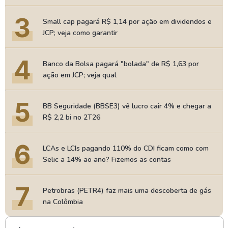
3
Small cap pagará R$ 1,14 por ação em dividendos e
JCP; veja como garantir
4
Banco da Bolsa pagará "bolada" de R$ 1,63 por
ação em JCP; veja qual
5
BB Seguridade (BBSE3) vê lucro cair 4% e chegar a
R$ 2,2 bi no 2T26
6
LCAs e LCIs pagando 110% do CDI ficam como com
Selic a 14% ao ano? Fizemos as contas
7
Petrobras (PETR4) faz mais uma descoberta de gás
na Colômbia