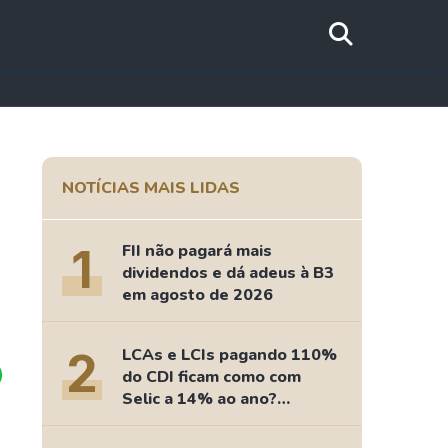
NOTÍCIAS MAIS LIDAS
1
FII não pagará mais
dividendos e dá adeus à B3
em agosto de 2026
2
LCAs e LCIs pagando 110%
do CDI ficam como com
Selic a 14% ao ano?
Fizemos as contas