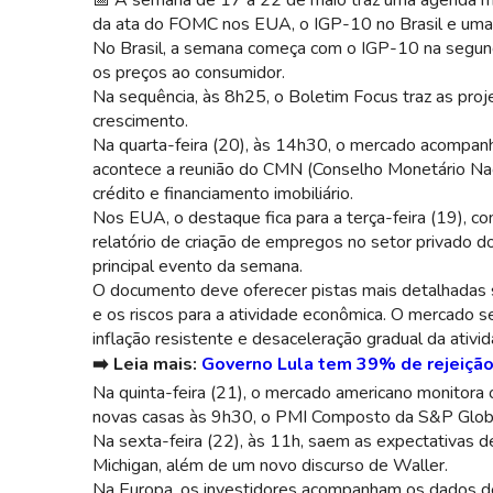
📅
A semana de 17 a 22 de maio traz uma agenda m
da ata do FOMC nos EUA, o IGP-10 no Brasil e uma b
No Brasil, a semana começa com o IGP-10 na segunda
os preços ao consumidor.
Na sequência, às 8h25, o Boletim Focus traz as proj
crescimento.
Na quarta-feira (20), às 14h30, o mercado acompanha 
acontece a reunião do CMN (Conselho Monetário Naci
crédito e financiamento imobiliário.
Nos EUA, o destaque fica para a terça-feira (19), co
relatório de criação de empregos no setor privado 
principal evento da semana.
O documento deve oferecer pistas mais detalhadas so
e os riscos para a atividade econômica. O mercado 
inflação resistente e desaceleração gradual da ativ
➡️ Leia mais:
Governo Lula tem 39% de rejeição
Na quinta-feira (21), o mercado americano monitor
novas casas às 9h30, o PMI Composto da S&P Glo
Na sexta-feira (22), às 11h, saem as expectativas d
Michigan, além de um novo discurso de Waller.
Na Europa, os investidores acompanham os dados de