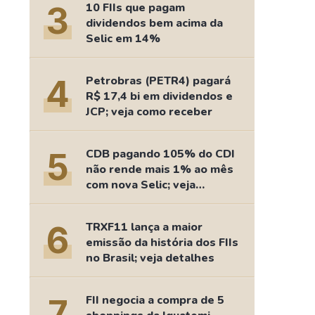
3
10 FIIs que pagam
dividendos bem acima da
Selic em 14%
4
Petrobras (PETR4) pagará
R$ 17,4 bi em dividendos e
JCP; veja como receber
5
CDB pagando 105% do CDI
não rende mais 1% ao mês
com nova Selic; veja
retorno
6
TRXF11 lança a maior
emissão da história dos FIIs
no Brasil; veja detalhes
7
FII negocia a compra de 5