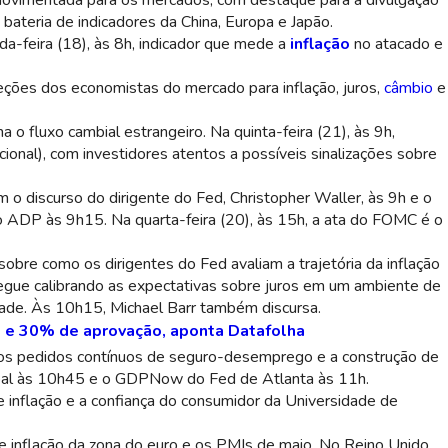
ovimentada para os mercados, com destaque para a divulgação
ateria de indicadores da China, Europa e Japão.
-feira (18), às 8h, indicador que mede a
inflação
no atacado e
eções dos economistas do mercado para inflação, juros,
câmbio
e
o fluxo cambial estrangeiro. Na quinta-feira (21), às 9h,
onal), com investidores atentos a possíveis sinalizações sobre
m o discurso do dirigente do Fed, Christopher Waller, às 9h e o
do ADP às 9h15. Na quarta-feira (20), às 15h, a ata do FOMC é o
bre como os dirigentes do Fed avaliam a trajetória da inflação
segue calibrando as expectativas sobre juros em um ambiente de
idade. Às 10h15, Michael Barr também discursa.
 e 30% de aprovação, aponta Datafolha
a os pedidos contínuos de seguro-desemprego e a construção de
bal às 10h45 e o GDPNow do Fed de Atlanta às 11h.
e inflação e a confiança do consumidor da Universidade de
 inflação da zona do euro e os PMIs de maio. No Reino Unido,