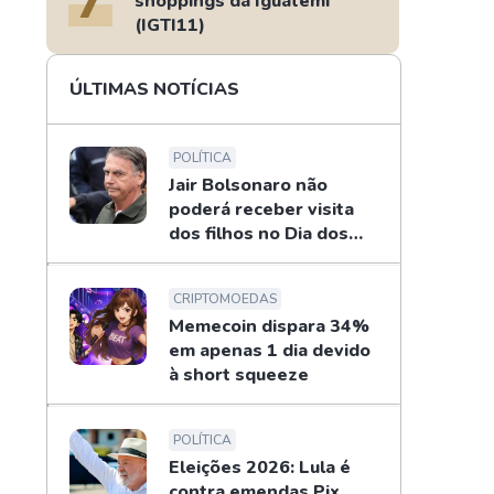
shoppings da Iguatemi
(IGTI11)
ÚLTIMAS NOTÍCIAS
POLÍTICA
Jair Bolsonaro não
poderá receber visita
dos filhos no Dia dos
Pais
CRIPTOMOEDAS
Memecoin dispara 34%
em apenas 1 dia devido
à short squeeze
POLÍTICA
Eleições 2026: Lula é
contra emendas Pix,