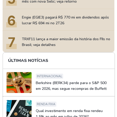
mês com nova Selic; veja retorno
6
Engie (EGIE3) pagará R$ 770 mi em dividendos após
lucrar R$ 694 mi no 2T26
7
TRXF11 lança a maior emissão da história dos FIIs no
Brasil; veja detalhes
ÚLTIMAS NOTÍCIAS
INTERNACIONAL
Berkshire (BERK34) perde para o S&P 500
em 2026, mas segue recompras de Buffett
RENDA FIXA
Qual investimento em renda fixa rendeu
1,5% ao mês em julho de 2026?