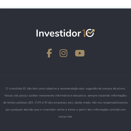
O Investidor10 não tem como objetivo a recomendação e/ou sugestão de compra de ativos.
Nosso site possui caráter meramente informativo e educativo, sempre trazendo informações
de fontes públicas (B3, CVM e RI das empresas, etc.), deste modo, não nos responsabilizamos
por qualquer decisão que o investidor venha a tomar a partir das informações contidas em
nosso site.