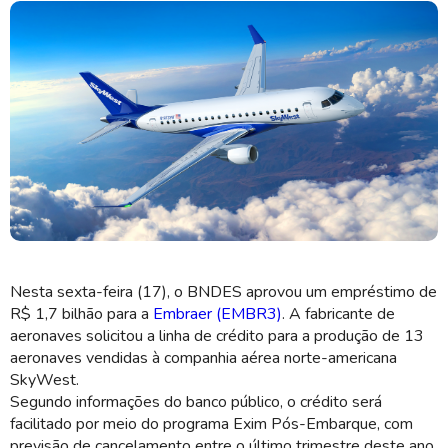
SkyWest é uma empresa de aviação regional dos EUA (Imagem:
Shutterstock)
Nesta sexta-feira (17), o BNDES aprovou um empréstimo de
R$ 1,7 bilhão para a
Embraer (EMBR3)
. A fabricante de
aeronaves solicitou a linha de crédito para a produção de 13
aeronaves vendidas à companhia aérea norte-americana
SkyWest.
Segundo informações do banco público, o crédito será
facilitado por meio do programa Exim Pós-Embarque, com
previsão de cancelamento entre o último trimestre deste ano