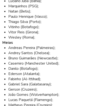
Luciano Juba (Bahia);
Marquinhos (PSG);
Natan (Betis);
Paulo Henrique (Vasco);
Thiago Silva (Porto);
Vitinho (Botafogo);
Vitor Reis (Girona);
Wesley (Roma);
Meias
Andreas Pereira (Palmeiras);
Andrey Santos (Chelsea);
Bruno Guimarães (Newcastle);
Casemiro (Manchester United);
Danilo (Botafogo);
Ederson (Atalanta);
Fabinho (Al-Ittihad);
Gabriel Sara (Galatasaray);
Gerson (Cruzeiro);
João Gomes (Wolverhampton);
Lucas Paquetá (Flamengo);
Matheus Pereira (Cruzeiro);