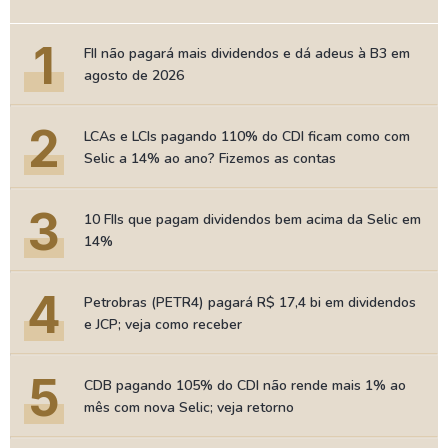
1
FII não pagará mais dividendos e dá adeus à B3 em
agosto de 2026
2
LCAs e LCIs pagando 110% do CDI ficam como com
Selic a 14% ao ano? Fizemos as contas
3
10 FIIs que pagam dividendos bem acima da Selic em
14%
4
Petrobras (PETR4) pagará R$ 17,4 bi em dividendos
e JCP; veja como receber
5
CDB pagando 105% do CDI não rende mais 1% ao
mês com nova Selic; veja retorno