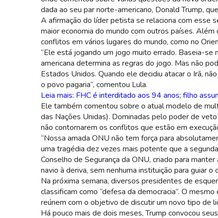
dada ao seu par norte-americano, Donald Trump, que,
A afirmação do líder petista se relaciona com esse
Lula termina seu terceiro mandato no próximo mês de dezem
maior economia do mundo com outros países. Além de
conflitos em vários lugares do mundo, como no Orien
“Ele está jogando um jogo muito errado. Baseia-se n
americana determina as regras do jogo. Mas não pode
Estados Unidos. Quando ele decidiu atacar o Irã, nã
o povo pagaria”, comentou Lula.
Leia mais: FHC é interditado aos 94 anos; filho ass
Ele também comentou sobre o atual modelo de multi
das Nações Unidas). Dominadas pelo poder de veto 
não contornarem os conflitos que estão em execuçã
“Nossa amada ONU não tem força para absolutamente
uma tragédia dez vezes mais potente que a segunda!”
Conselho de Segurança da ONU, criado para manter 
navio à deriva, sem nenhuma instituição para guiar 
Na próxima semana, diversos presidentes de esquerd
classificam como “defesa da democracia”. O mesmo e
reúnem com o objetivo de discutir um novo tipo de l
Há pouco mais de dois meses, Trump convocou seus al