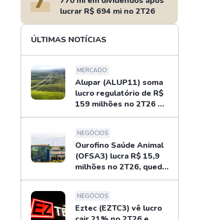
770 mi em dividendos após
lucrar R$ 694 mi no 2T26
ÚLTIMAS NOTÍCIAS
MERCADO
Alupar (ALUP11) soma
lucro regulatório de R$
159 milhões no 2T26 e
libera dividendos
NEGÓCIOS
Ourofino Saúde Animal
(OFSA3) lucra R$ 15,9
milhões no 2T26, queda
de 33%
NEGÓCIOS
Eztec (EZTC3) vê lucro
cair 21% no 2T26 e