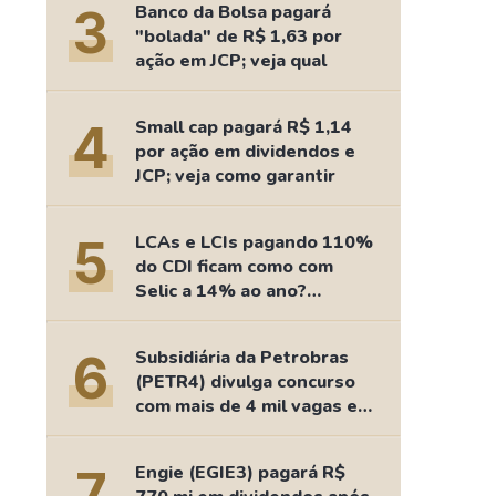
3
Banco da Bolsa pagará
"bolada" de R$ 1,63 por
ação em JCP; veja qual
4
Small cap pagará R$ 1,14
por ação em dividendos e
JCP; veja como garantir
5
LCAs e LCIs pagando 110%
do CDI ficam como com
Selic a 14% ao ano?
Fizemos as contas
6
Subsidiária da Petrobras
(PETR4) divulga concurso
com mais de 4 mil vagas e
salários de até R$ 15 mil
7
Engie (EGIE3) pagará R$