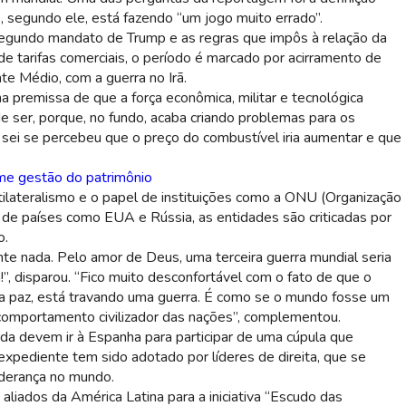
 segundo ele, está fazendo “um jogo muito errado”.
 segundo mandato de Trump e as regras que impôs à relação da
bro (Imagem: Shutterstuck)
 tarifas comerciais, o período é marcado por acirramento de
te Médio, com a guerra no Irã.
a premissa de que a força econômica, militar e tecnológica
 ser, porque, no fundo, acaba criando problemas para os
o sei se percebeu que o preço do combustível iria aumentar e que
ume gestão do patrimônio
lateralismo e o papel de instituições como a ONU (Organização
de países como EUA e Rússia, as entidades são criticadas por
o.
 nada. Pelo amor de Deus, uma terceira guerra mundial seria
, disparou. “Fico muito desconfortável com o fato de que o
a paz, está travando uma guerra. É como se o mundo fosse um
o comportamento civilizador das nações”, complementou.
a devem ir à Espanha para participar de uma cúpula que
xpediente tem sido adotado por líderes de direita, que se
iderança no mundo.
iados da América Latina para a iniciativa “Escudo das