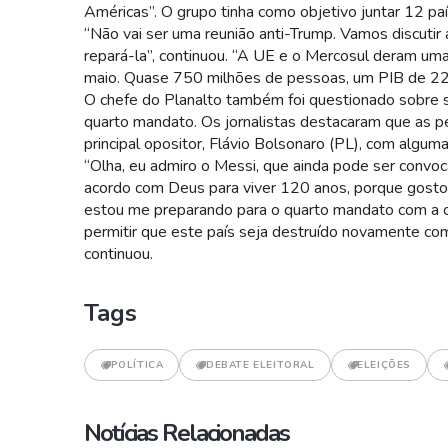
Américas”. O grupo tinha como objetivo juntar 12 país
“Não vai ser uma reunião anti-Trump. Vamos discutir a
repará-la”, continuou. “A UE e o Mercosul deram um
maio. Quase 750 milhões de pessoas, um PIB de 22 
O chefe do Planalto também foi questionado sobre se
quarto mandato. Os jornalistas destacaram que as p
principal opositor, Flávio Bolsonaro (PL), com algu
“Olha, eu admiro o Messi, que ainda pode ser convo
acordo com Deus para viver 120 anos, porque gosto 
estou me preparando para o quarto mandato com a c
permitir que este país seja destruído novamente com
continuou.
Tags
POLÍTICA
DEBATE ELEITORAL
ELEIÇÕES
Notícias Relacionadas