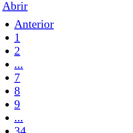
Abrir
Anterior
1
2
...
7
8
9
...
34