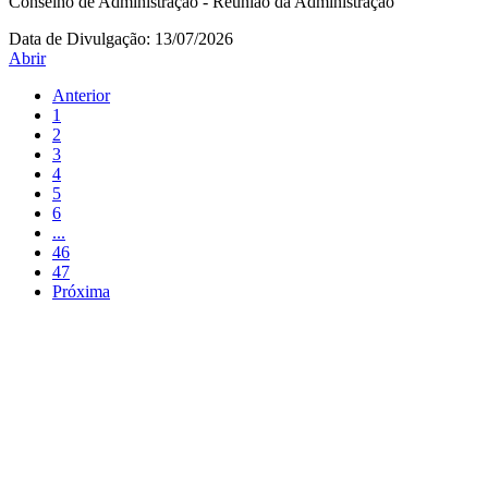
Conselho de Administração - Reunião da Administração
Data de Divulgação:
13/07/2026
Abrir
Anterior
1
2
3
4
5
6
...
46
47
Próxima