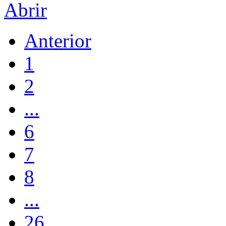
Abrir
Anterior
1
2
...
6
7
8
...
26