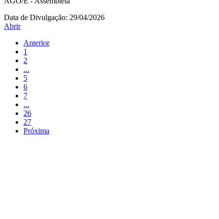
AGO/E - Assembleia
Data de Divulgação:
29/04/2026
Abrir
Anterior
1
2
...
5
6
7
...
26
27
Próxima