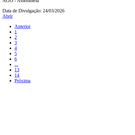
AGO - Assembleia
Data de Divulgação:
24/03/2026
Abrir
Anterior
1
2
3
4
5
6
...
13
14
Próxima