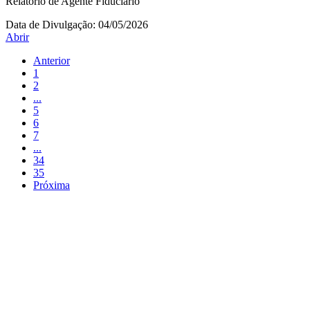
Relatório de Agente Fiduciário
Data de Divulgação:
04/05/2026
Abrir
Anterior
1
2
...
5
6
7
...
34
35
Próxima