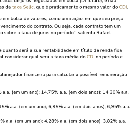
tratos de juros
negociados em bolsa (
DI futuro
), e não
ias da
taxa Selic
, que é praticamente o mesmo valor do
CDI
.
do em bolsa de valores, como uma ação, em que seu preço
o vencimento do contrato. Ou seja, cada contrato tem um
sobre a taxa de juros no período", salienta Rafael
e quanto será a sua rentabilidade em título de renda fixa
eal considerar qual será a taxa média do
CDI
no período e
 planejador financeiro para calcular a possível remuneração
 a.a. (em um ano); 14,75% a.a. (em dois anos); 14,30% a.a.
,95% a.a. (em um ano); 6,95% a.a. (em dois anos); 6,95% a.a.
4% a.a. (em um ano); 4,28% a.a. (em dois anos); 3,82% a.a.