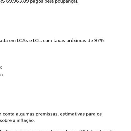
 R$ 69,963.89 pagos pela poupança).
timada em LCAs e LCIs com taxas próximas de 97%
;
).
m conta algumas premissas, estimativas para os
sobre a inflação.