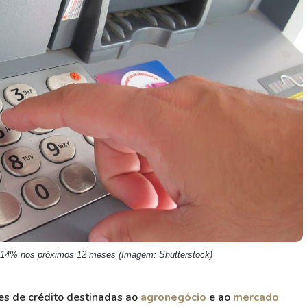
HASH11
Google
Dogecoin
GOLD11
Meta
Solana
XINA11
Coca-Cola
Cardano
Ver todos
Ver todos
Ver todos
14% nos próximos 12 meses (Imagem: Shutterstock)
es de crédito destinadas ao
agronegócio
e ao
mercado