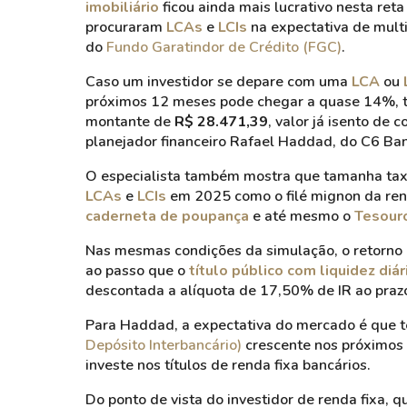
imobiliário
ficou ainda mais lucrativo nesta reta
procuraram
LCAs
e
LCIs
na expectativa de multi
do
Fundo Garatindor de Crédito (FGC)
.
Caso um investidor se depare com uma
LCA
ou
próximos 12 meses pode chegar a quase 14%, tr
montante de
R$ 28.471,39
, valor já isento de
planejador financeiro Rafael Haddad, do C6 Ban
O especialista também mostra que tamanha tax
LCAs
e
LCIs
em 2025 como o filé mignon da ren
caderneta de poupança
e até mesmo o
Tesouro
Nas mesmas condições da simulação, o retorno q
ao passo que o
título público com liquidez diár
descontada a alíquota de 17,50% de IR ao praz
Para Haddad, a expectativa do mercado é que 
Depósito Interbancário)
crescente nos próximos
investe nos títulos de renda fixa bancários
.
Do ponto de vista do investidor de renda fixa,