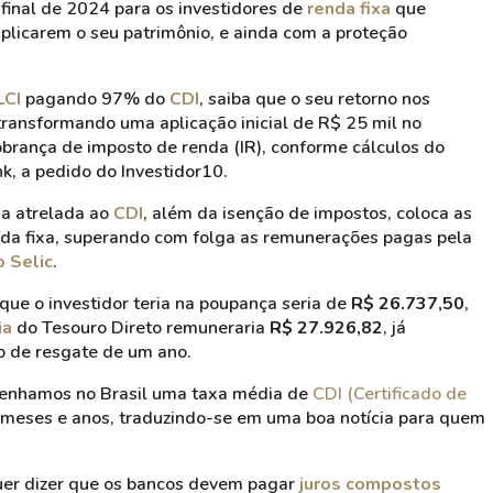
 final de 2024 para os investidores de
renda fixa
que
plicarem o seu patrimônio, e ainda com a proteção
LCI
pagando 97% do
CDI
, saiba que o seu retorno nos
ansformando uma aplicação inicial de R$ 25 mil no
 cobrança de imposto de renda (IR), conforme cálculos do
k, a pedido do Investidor10.
a atrelada ao
CDI
, além da isenção de impostos, coloca as
da fixa, superando com folga as remunerações pagas pela
 Selic
.
ue o investidor teria na poupança seria de
R$ 26.737,50
,
ia
do Tesouro Direto remuneraria
R$ 27.926,82
, já
o de resgate de um ano.
tenhamos no Brasil uma taxa média de
CDI (Certificado de
 meses e anos,
traduzindo-se em uma boa notícia para quem
 quer dizer que os bancos devem pagar
juros compostos