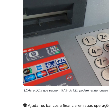
Weg
XPLG11
Klabin
KNRI11
Petrobrás
KNCR11
Ver todos
Ver todos
LCAs e LCIs que paguem 97% do CDI podem render quase 
🤑 Ajudar os bancos a financiarem suas operaçõ