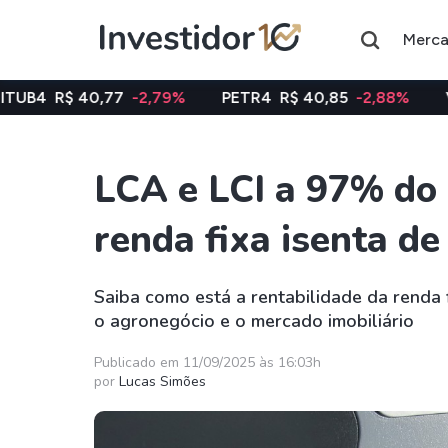
Merc
40,77
-2,79%
PETR4
R$ 40,85
-2,88%
VALE3
R$ 
LCA e LCI a 97% do
Assuntos do momento
renda fixa isenta de
Índice
Ação
Ibovespa
Petrobras
Saiba como está a rentabilidade da renda 
o agronegócio e o mercado imobiliário
Ações
FIIs
Taesa
XPML11
Publicado em 11/09/2025 às 16:03h
por
Lucas Simões
Itausa
RECR11
Ambev
HGLG11