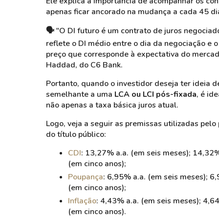
Ele explica a importância de acompanhar os
con
apenas ficar ancorado na mudança a cada 45 d
🗣️
"O DI futuro é um contrato de juros negocia
reflete o DI médio entre o dia da negociação e 
preço que corresponde à expectativa do mercado 
Haddad, do C6 Bank.
Portanto, quando o investidor deseja ter ideia d
semelhante a uma
LCA ou LCI
pós-fixada
, é id
não apenas a
taxa básica juros
atual.
Logo, veja a seguir as premissas utilizadas pelo
do título público:
CDI
: 13,27% a.a. (em seis meses); 14,32%
(em cinco anos);
Poupança
: 6,95% a.a. (em seis meses); 6
(em cinco anos);
Inflação
: 4,43% a.a. (em seis meses); 4,6
(em cinco anos).