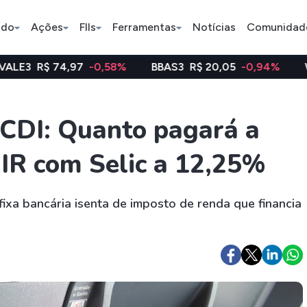
ado
Ações
FIIs
Ferramentas
Notícias
Comunidad
74,97
-0,58%
BBAS3
R$ 20,05
-0,94%
WEGE3
R$ 
Pe
 CDI: Quanto pagará a
 IR com Selic a 12,25%
Ação
BDR
FII
Bradesco
JBS
TRXF11
fixa bancária isenta de imposto de renda que financia
ETFs
Stocks
Criptomo
BOVA11
Tesla
Bitcoin
IVVB11
Apple
Ethereum
SMAL11
Amazon
Binance C