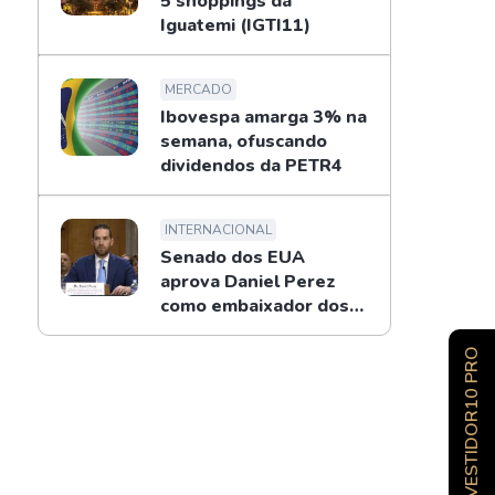
5 shoppings da
Iguatemi (IGTI11)
MERCADO
Ibovespa amarga 3% na
semana, ofuscando
dividendos da PETR4
INTERNACIONAL
Senado dos EUA
aprova Daniel Perez
como embaixador dos
EUA no Brasil
INVESTIDOR10 PRO