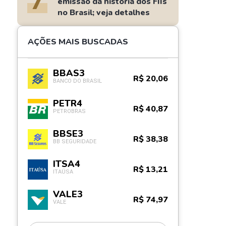
7
emissão da história dos FIIs
no Brasil; veja detalhes
AÇÕES MAIS BUSCADAS
BBAS3
R$ 20,06
BANCO DO BRASIL
PETR4
R$ 40,87
PETROBRAS
BBSE3
R$ 38,38
BB SEGURIDADE
ITSA4
R$ 13,21
ITAÚSA
VALE3
R$ 74,97
VALE