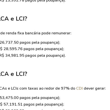
 R$ 13,992.78 pagos pela poupança).
LCA e LCI
?
 de renda fixa bancária pode remunerar:
26,737.50 pagos pela poupança);
R$ 28,595.76 pagos pela poupança);
 R$ 34,981.95 pagos pela poupança).
LCA e LCI
?
CAs e LCIs
com taxas ao redor de 97% do
CDI
dever gerar:
 53,475.00 pagos pela poupança);
R$ 57,191.51 pagos pela poupança);