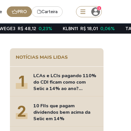
3
e
PRO
Carteira
48,12
0,23%
KLBN11
R$ 18,01
0,06%
TAEE11
R$ 39
squisar
NOTÍCIAS MAIS LIDAS
Ferramenta
Dividendos
1
LCAs e LCIs pagando 110%
do CDI ficam como com
Selic a 14% ao ano?
Fizemos as contas
edas
Ideias
2
10 FIIs que pagam
Agenda de Dividendos
dividendos bem acima da
Radar do Dividendo Inteligente
Selic em 14%
oin - BNB
Carteiras Recomendadas