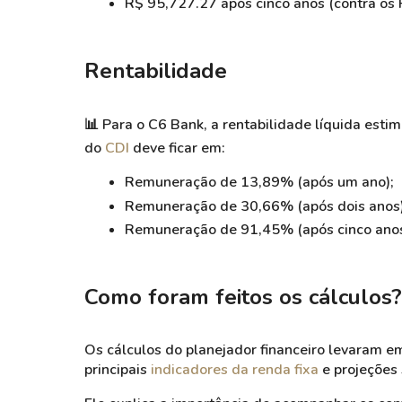
R$ 95,727.27 após cinco anos (
contra os
Rentabilidade
📊 Para o C6 Bank, a rentabilidade líquida es
do
CDI
deve ficar em:
Remuneração de 13
,89%
(após um ano);
Remuneração de 30
,66%
(após dois anos)
Remuneração de 91
,45%
(após cinco anos
Como foram feitos os cálculos?
Os cálculos do planejador financeiro levaram e
principais
indicadores da renda fixa
e projeções 