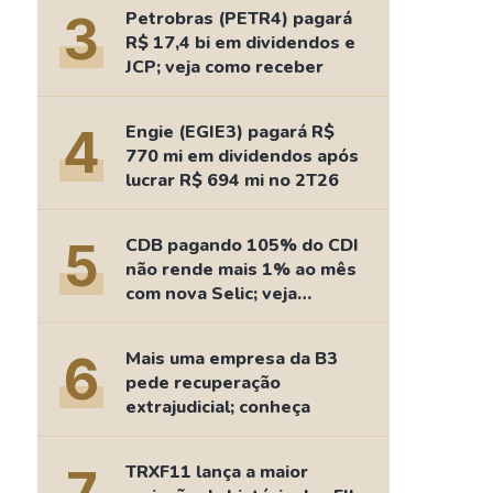
Comparador de Ativos
3
Petrobras (PETR4) pagará
As Ações Mais Buscadas
R$ 17,4 bi em dividendos e
JCP; veja como receber
Guia do Iniciante
4
Engie (EGIE3) pagará R$
770 mi em dividendos após
lucrar R$ 694 mi no 2T26
5
CDB pagando 105% do CDI
não rende mais 1% ao mês
com nova Selic; veja
retorno
6
Mais uma empresa da B3
pede recuperação
extrajudicial; conheça
TRXF11 lança a maior