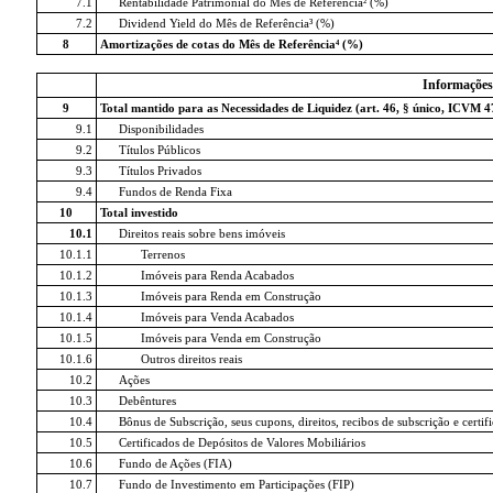
7.1
Rentabilidade Patrimonial do Mês de Referência² (%)
7.2
Dividend Yield do Mês de Referência³ (%)
8
Amortizações de cotas do Mês de Referência⁴ (%)
Informações
9
Total mantido para as Necessidades de Liquidez (art. 46, § único, ICVM 4
9.1
Disponibilidades
9.2
Títulos Públicos
9.3
Títulos Privados
9.4
Fundos de Renda Fixa
10
Total investido
10.1
Direitos reais sobre bens imóveis
10.1.1
Terrenos
10.1.2
Imóveis para Renda Acabados
10.1.3
Imóveis para Renda em Construção
10.1.4
Imóveis para Venda Acabados
10.1.5
Imóveis para Venda em Construção
10.1.6
Outros direitos reais
10.2
Ações
10.3
Debêntures
10.4
Bônus de Subscrição, seus cupons, direitos, recibos de subscrição e certi
10.5
Certificados de Depósitos de Valores Mobiliários
10.6
Fundo de Ações (FIA)
10.7
Fundo de Investimento em Participações (FIP)