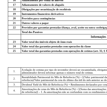
16
Adiantamento por venda de imóveis
17
Adiantamento de valores de aluguéis
18
Obrigações por securitização de recebíveis
19
Instrumentos financeiros derivativos
20
Provisões para contingências
21
Outros valores a pagar
22
Provisões por garantias prestadas (fiança, aval, aceite ou outra coobriga
Total dos Passivos
Informações 
23
Valor total dos imóveis objeto de ônus reais
24
Valor total das garantias prestadas com operacões da classe
25
Valor total das garantias prestadas com operações de cotistas (art. 32, § 
A relação de cotistas por tipo de investidor deverá ser encaminhada, obriga
1.
administrador deverá informar apenas o número total de cotistas.
Rentabilidade Patrimonial do Mês de Referência (%) = [(Valor patrimonial da
2.
referência)/Valor patrimonial da cota do último dia útil do mês anterior ao de 
3.
Dividend Yield do Mês de Referência (%) = Rendimentos declarados por cota no
Amortizações de cotas do Mês de Referência (%) = [(Soma das amortizações por
4.
de referência)] – 1. As amortizações não se confundem com os rendimentos de