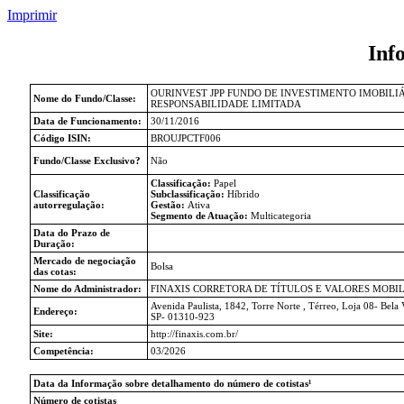
Imprimir
Inf
OURINVEST JPP FUNDO DE INVESTIMENTO IMOBILI
Nome do Fundo/Classe:
RESPONSABILIDADE LIMITADA
Data de Funcionamento:
30/11/2016
Código ISIN:
BROUJPCTF006
Fundo/Classe Exclusivo?
Não
Classificação:
Papel
Classificação
Subclassificação:
Híbrido
autorregulação:
Gestão:
Ativa
Segmento de Atuação:
Multicategoria
Data do Prazo de
Duração:
Mercado de negociação
Bolsa
das cotas:
Nome do Administrador:
FINAXIS CORRETORA DE TÍTULOS E VALORES MOBILI
Avenida Paulista, 1842, Torre Norte , Térreo, Loja 08- Bela 
Endereço:
SP- 01310-923
Site:
http://finaxis.com.br/
Competência:
03/2026
Data da Informação sobre detalhamento do número de cotistas¹
Número de cotistas