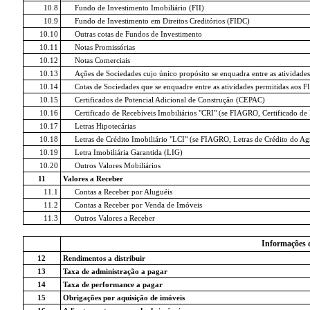
10.8
Fundo de Investimento Imobiliário (FII)
10.9
Fundo de Investimento em Direitos Creditórios (FIDC)
10.10
Outras cotas de Fundos de Investimento
10.11
Notas Promissórias
10.12
Notas Comerciais
10.13
Ações de Sociedades cujo único propósito se enquadra entre as atividades
10.14
Cotas de Sociedades que se enquadre entre as atividades permitidas aos FI
10.15
Certificados de Potencial Adicional de Construção (CEPAC)
10.16
Certificado de Recebíveis Imobiliários "CRI" (se FIAGRO, Certificado d
10.17
Letras Hipotecárias
10.18
Letras de Crédito Imobiliário "LCI" (se FIAGRO, Letras de Crédito do A
10.19
Letra Imobiliária Garantida (LIG)
10.20
Outros Valores Mobiliários
11
Valores a Receber
11.1
Contas a Receber por Aluguéis
11.2
Contas a Receber por Venda de Imóveis
11.3
Outros Valores a Receber
Informações 
12
Rendimentos a distribuir
13
Taxa de administração a pagar
14
Taxa de performance a pagar
15
Obrigações por aquisição de imóveis