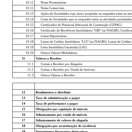
10.11
Notas Promissórias
10.12
Notas Comerciais
10.13
Ações de Sociedades cujo único propósito se enquadra entre as ativ
10.14
Cotas de Sociedades que se enquadre entre as atividades permitidas
10.15
Certificados de Potencial Adicional de Construção (CEPAC)
10.16
Certificado de Recebíveis Imobiliários "CRI" (se FIAGRO, Certifi
10.17
Letras Hipotecárias
10.18
Letras de Crédito Imobiliário "LCI" (se FIAGRO, Letras de Crédi
10.19
Letra Imobiliária Garantida (LIG)
10.20
Outros Valores Mobiliários
11
Valores a Receber
11.1
Contas a Receber por Aluguéis
11.2
Contas a Receber por Venda de Imóveis
11.3
Outros Valores a Receber
12
Rendimentos a distribuir
13
Taxa de administração a pagar
14
Taxa de performance a pagar
15
Obrigações por aquisição de imóveis
16
Adiantamento por venda de imóveis
17
Adiantamento de valores de aluguéis
18
Obrigações por securitização de recebíveis
19
Instrumentos financeiros derivativos