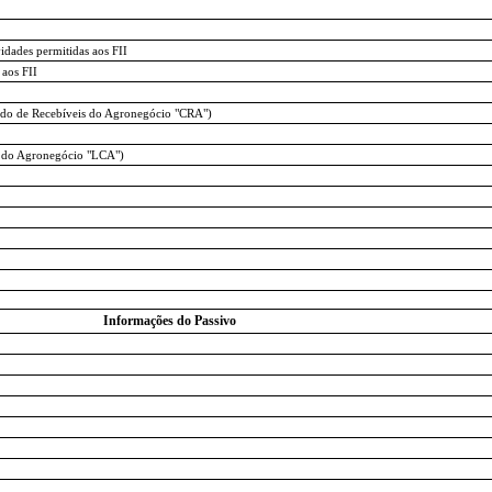
idades permitidas aos FII
 aos FII
cado de Recebíveis do Agronegócio "CRA")
to do Agronegócio "LCA")
Informações do Passivo