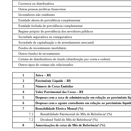
Corretora ou distribuidora
Outras pessoas jurídicas financeiras
Investidores não residentes
Entidade aberta de previdência complementar
Entidade fechada de previdência complementar
Regime próprio de previdência dos servidores públicos
Sociedade seguradora ou resseguradora
Sociedade de capitalização e de arrendamento mercantil
Fundos de investimento imobiliário
Outros fundos de investimento
Cotistas de distribuidores do fundo (distribuição por conta e ordem)
Outros tipos de cotistas não relacionados
1
Ativo – R$
2
Patrimônio Líquido – R$
3
Número de Cotas Emitidas
4
Valor Patrimonial das Cotas – R$
5
Despesas com a taxa de administração em relação ao patrimônio lí
6
Despesas com o agente custodiante em relação ao patrimônio líqui
7
Rentabilidade Efetiva Mensal (%)
7.1
Rentabilidade Patrimonial do Mês de Referência² (%)
7.2
Dividend Yield do Mês de Referência³ (%)
8
Amortizações de cotas do Mês de Referência⁴ (%)