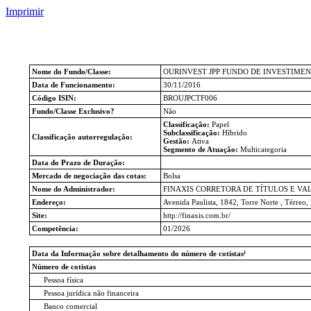
Imprimir
Nome do Fundo/Classe:
OURINVEST JPP FUNDO DE INVESTIMEN
Data de Funcionamento:
30/11/2016
Código ISIN:
BROUJPCTF006
Fundo/Classe Exclusivo?
Não
Classificação:
Papel
Subclassificação:
Híbrido
Classificação autorregulação:
Gestão:
Ativa
Segmento de Atuação:
Multicategoria
Data do Prazo de Duração:
Mercado de negociação das cotas:
Bolsa
Nome do Administrador:
FINAXIS CORRETORA DE TÍTULOS E VAL
Endereço:
Avenida Paulista, 1842, Torre Norte , Térreo,
Site:
http://finaxis.com.br/
Competência:
01/2026
Data da Informação sobre detalhamento do número de cotistas¹
Número de cotistas
Pessoa física
Pessoa jurídica não financeira
Banco comercial