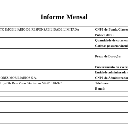
Informe Mensal
TO IMOBILIÁRIO DE RESPONSABILIDADE LIMITADA
CNPJ do Fundo/Classe:
Público Alvo:
Quantidade de cotas em
Cotistas possuem víncul
Prazo de Duração:
Encerramento do exercíc
Entidade administrado
ORES MOBILIÁRIOS S.A.
CNPJ do Administrador
 Loja 08- Bela Vista- São Paulo- SP- 01310-923
Telefones:
E-mail: