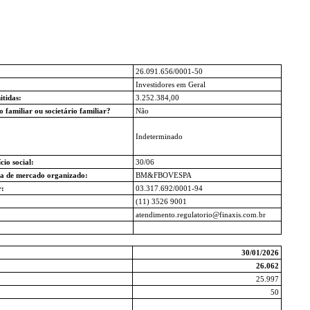
26.091.656/0001-50
Investidores em Geral
itidas:
3.252.384,00
o familiar ou societário familiar?
Não
Indeterminado
io social:
30/06
ra de mercado organizado:
BM&FBOVESPA
:
03.317.692/0001-94
(11) 3526 9001
atendimento.regulatorio@finaxis.com.br
30/01/2026
26.062
25.997
50