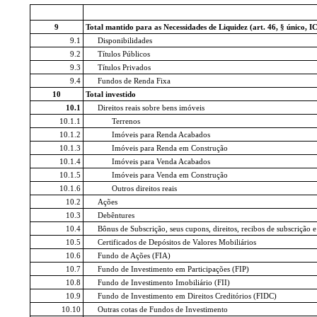
9
Total mantido para as Necessidades de Liquidez (art. 46, § único, 
9.1
Disponibilidades
9.2
Títulos Públicos
9.3
Títulos Privados
9.4
Fundos de Renda Fixa
10
Total investido
10.1
Direitos reais sobre bens imóveis
10.1.1
Terrenos
10.1.2
Imóveis para Renda Acabados
10.1.3
Imóveis para Renda em Construção
10.1.4
Imóveis para Venda Acabados
10.1.5
Imóveis para Venda em Construção
10.1.6
Outros direitos reais
10.2
Ações
10.3
Debêntures
10.4
Bônus de Subscrição, seus cupons, direitos, recibos de subscrição 
10.5
Certificados de Depósitos de Valores Mobiliários
10.6
Fundo de Ações (FIA)
10.7
Fundo de Investimento em Participações (FIP)
10.8
Fundo de Investimento Imobiliário (FII)
10.9
Fundo de Investimento em Direitos Creditórios (FIDC)
10.10
Outras cotas de Fundos de Investimento