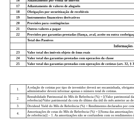
16
Adiantamento por venda de imóveis
17
Adiantamento de valores de aluguéis
18
Obrigações por securitização de recebíveis
19
Instrumentos financeiros derivativos
20
Provisões para contingências
21
Outros valores a pagar
22
Provisões por garantias prestadas (fiança, aval, aceite ou outra coobriga
Total dos Passivos
Informações 
23
Valor total dos imóveis objeto de ônus reais
24
Valor total das garantias prestadas com operacões da classe
25
Valor total das garantias prestadas com operações de cotistas (art. 32, § 
A relação de cotistas por tipo de investidor deverá ser encaminhada, obriga
1.
administrador deverá informar apenas o número total de cotistas.
Rentabilidade Patrimonial do Mês de Referência (%) = [(Valor patrimonial da
2.
referência)/Valor patrimonial da cota do último dia útil do mês anterior ao de 
3.
Dividend Yield do Mês de Referência (%) = Rendimentos declarados por cota no
Amortizações de cotas do Mês de Referência (%) = [(Soma das amortizações por
4.
de referência)] – 1. As amortizações não se confundem com os rendimentos de