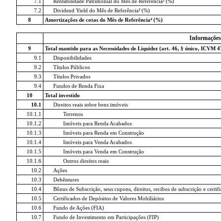
7.1
Rentabilidade Patrimonial do Mês de Referência² (%)
7.2
Dividend Yield do Mês de Referência³ (%)
8
Amortizações de cotas do Mês de Referência⁴ (%)
Informações
9
Total mantido para as Necessidades de Liquidez (art. 46, § único, ICVM 4
9.1
Disponibilidades
9.2
Títulos Públicos
9.3
Títulos Privados
9.4
Fundos de Renda Fixa
10
Total investido
10.1
Direitos reais sobre bens imóveis
10.1.1
Terrenos
10.1.2
Imóveis para Renda Acabados
10.1.3
Imóveis para Renda em Construção
10.1.4
Imóveis para Venda Acabados
10.1.5
Imóveis para Venda em Construção
10.1.6
Outros direitos reais
10.2
Ações
10.3
Debêntures
10.4
Bônus de Subscrição, seus cupons, direitos, recibos de subscrição e certi
10.5
Certificados de Depósitos de Valores Mobiliários
10.6
Fundo de Ações (FIA)
10.7
Fundo de Investimento em Participações (FIP)