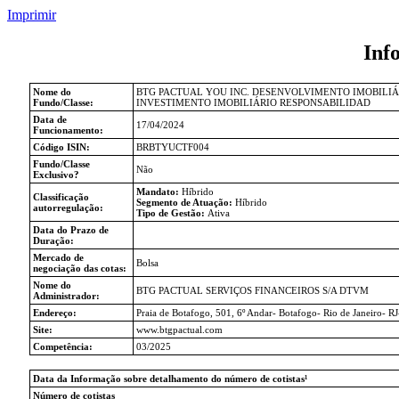
Imprimir
Inf
Nome do
BTG PACTUAL YOU INC. DESENVOLVIMENTO IMOBILIÁ
Fundo/Classe:
INVESTIMENTO IMOBILIÁRIO RESPONSABILIDAD
Data de
17/04/2024
Funcionamento:
Código ISIN:
BRBTYUCTF004
Fundo/Classe
Não
Exclusivo?
Mandato:
Híbrido
Classificação
Segmento de Atuação:
Híbrido
autorregulação:
Tipo de Gestão:
Ativa
Data do Prazo de
Duração:
Mercado de
Bolsa
negociação das cotas:
Nome do
BTG PACTUAL SERVIÇOS FINANCEIROS S/A DTVM
Administrador:
Endereço:
Praia de Botafogo, 501, 6º Andar- Botafogo- Rio de Janeiro- R
Site:
www.btgpactual.com
Competência:
03/2025
Data da Informação sobre detalhamento do número de cotistas¹
Número de cotistas