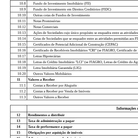
10.8
Fundo de Investimento Imobiliário (FII)
10.9
Fundo de Investimento em Direitos Creditórios (FIDC)
10.10
Outras cotas de Fundos de Investimento
10.11
Notas Promissórias
10.12
Notas Comerciais
10.13
Ações de Sociedades cujo único propósito se enquadra entre as atividades
10.14
Cotas de Sociedades que se enquadre entre as atividades permitidas aos FI
10.15
Certificados de Potencial Adicional de Construção (CEPAC)
10.16
Certificado de Recebíveis Imobiliários "CRI" (se FIAGRO, Certificado d
10.17
Letras Hipotecárias
10.18
Letras de Crédito Imobiliário "LCI" (se FIAGRO, Letras de Crédito do A
10.19
Letra Imobiliária Garantida (LIG)
10.20
Outros Valores Mobiliários
11
Valores a Receber
11.1
Contas a Receber por Aluguéis
11.2
Contas a Receber por Venda de Imóveis
11.3
Outros Valores a Receber
Informações 
12
Rendimentos a distribuir
13
Taxa de administração a pagar
14
Taxa de performance a pagar
15
Obrigações por aquisição de imóveis