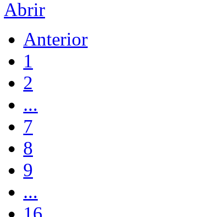
Abrir
Anterior
1
2
...
7
8
9
...
16