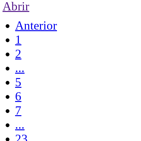
Abrir
Anterior
1
2
...
5
6
7
...
23