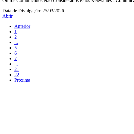
Outros Comunicados Não Considerados Fatos Relevantes - Comunica
Data de Divulgação:
25/03/2026
Abrir
Anterior
1
2
...
5
6
7
...
21
22
Próxima