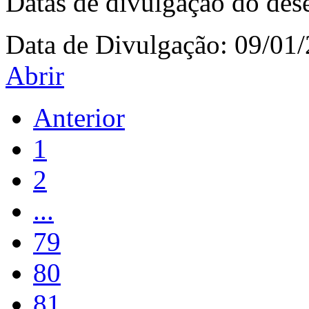
Datas de divulgação do de
Data de Divulgação:
09/01
Abrir
Anterior
1
2
...
79
80
81