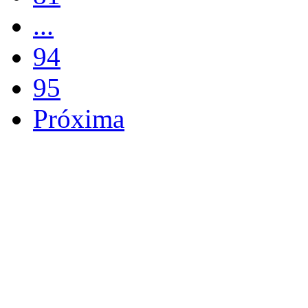
...
94
95
Próxima