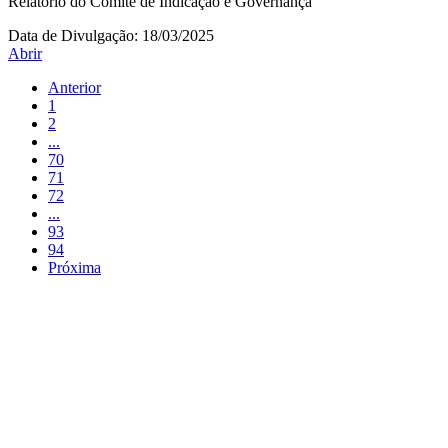
Relatório do Comitê de Indicação e Governança
Data de Divulgação:
18/03/2025
Abrir
Anterior
1
2
...
70
71
72
...
93
94
Próxima