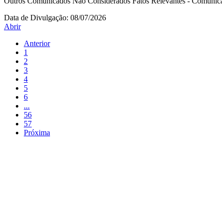
Outros Comunicados Não Considerados Fatos Relevantes - Comunic
Data de Divulgação:
08/07/2026
Abrir
Anterior
1
2
3
4
5
6
...
56
57
Próxima