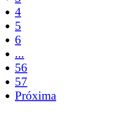
4
5
6
...
56
57
Próxima