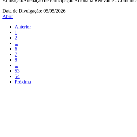
Aquisição/Alienação de Participação Acionária Relevante - Comuni
Data de Divulgação:
05/05/2026
Abrir
Anterior
1
2
...
6
7
8
...
53
54
Próxima