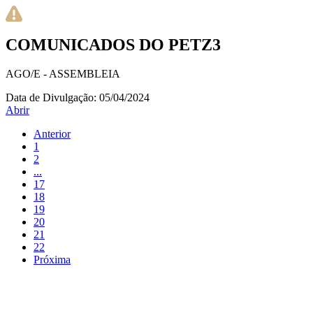
COMUNICADOS DO PETZ3
AGO/E - ASSEMBLEIA
Data de Divulgação:
05/04/2024
Abrir
Anterior
1
2
...
17
18
19
20
21
22
Próxima