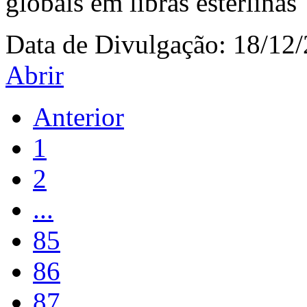
globais em libras esterlinas
Data de Divulgação:
18/12
Abrir
Anterior
1
2
...
85
86
87