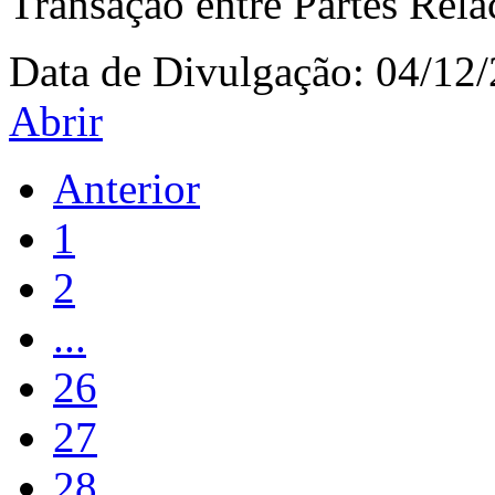
Transação entre Partes Rela
Data de Divulgação:
04/12
Abrir
Anterior
1
2
...
26
27
28