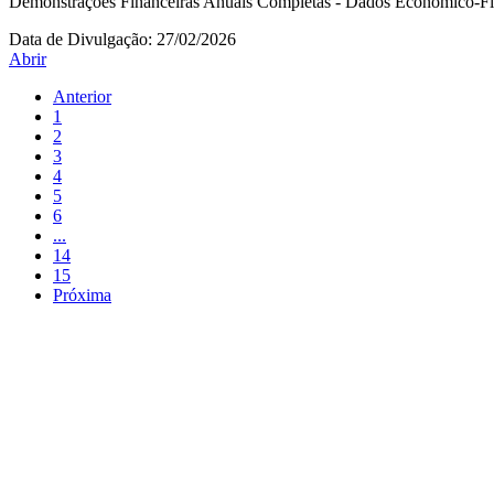
Demonstrações Financeiras Anuais Completas - Dados Econômico-Fi
Data de Divulgação:
27/02/2026
Abrir
Anterior
1
2
3
4
5
6
...
14
15
Próxima