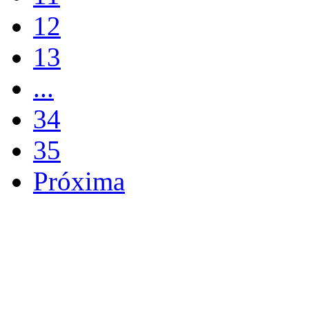
12
13
...
34
35
Próxima