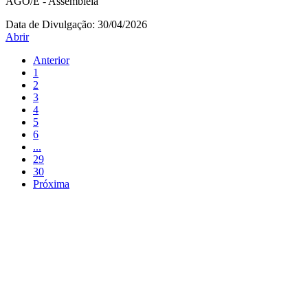
AGO/E - Assembleia
Data de Divulgação:
30/04/2026
Abrir
Anterior
1
2
3
4
5
6
...
29
30
Próxima