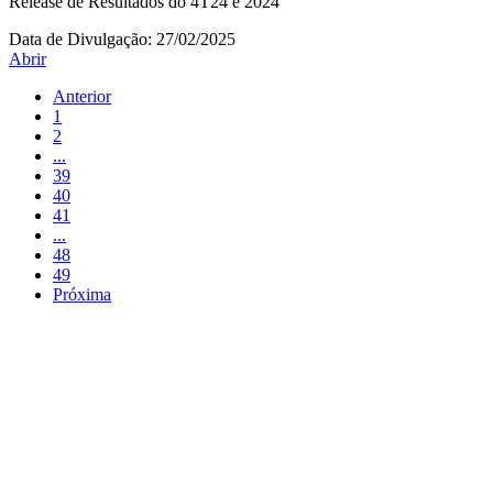
Release de Resultados do 4T24 e 2024
Data de Divulgação:
27/02/2025
Abrir
Anterior
1
2
...
39
40
41
...
48
49
Próxima