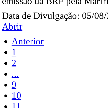
emissão da BRF pela Marfr
Data de Divulgação:
05/08
Abrir
Anterior
1
2
...
9
10
11