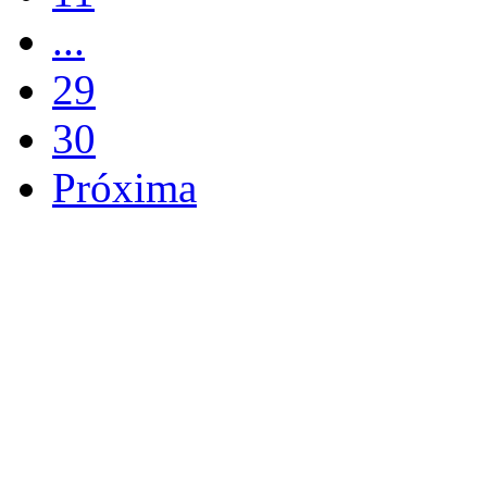
...
29
30
Próxima