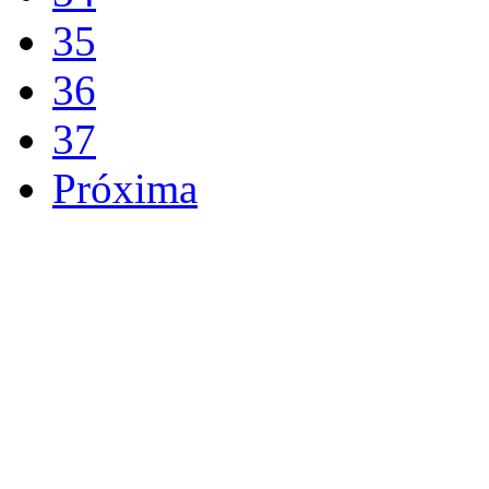
35
36
37
Próxima