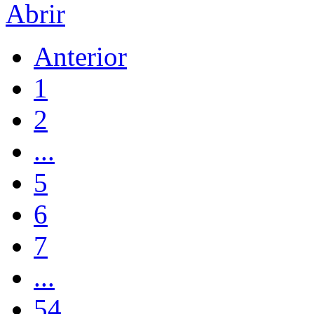
Abrir
Anterior
1
2
...
5
6
7
...
54