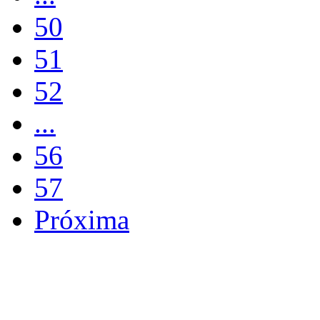
50
51
52
...
56
57
Próxima