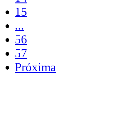
15
...
56
57
Próxima