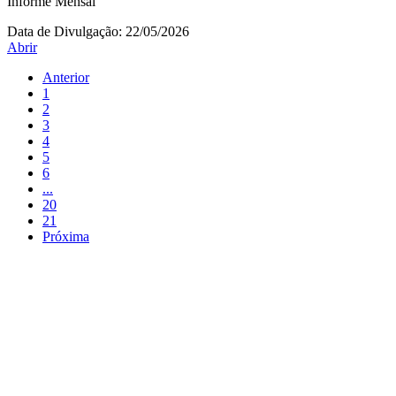
Informe Mensal
Data de Divulgação:
22/05/2026
Abrir
Anterior
1
2
3
4
5
6
...
20
21
Próxima