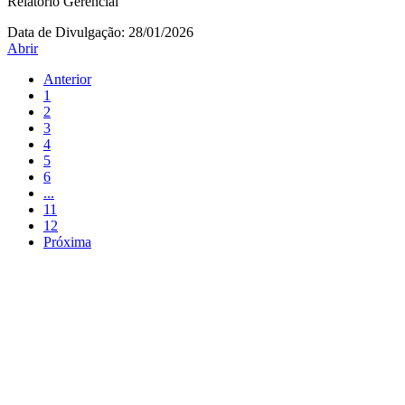
Relatório Gerencial
Data de Divulgação:
28/01/2026
Abrir
Anterior
1
2
3
4
5
6
...
11
12
Próxima