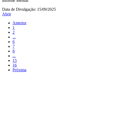
Informe Mensal
Data de Divulgação:
15/09/2025
Abrir
Anterior
1
2
...
6
7
8
...
15
16
Próxima